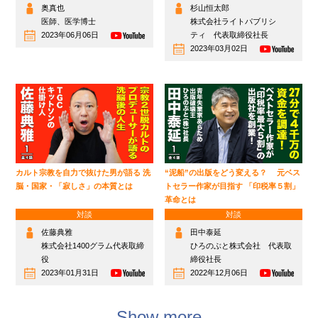
奥真也
杉山恒太郎
医師、医学博士
株式会社ライトパブリシ
2023年06月06日
ティ 代表取締役社長
2023年03月02日
カルト宗教を自力で抜けた男が語る 洗
“泥船”の出版をどう変える？ 元ベス
脳・国家・「寂しさ」の本質とは
トセラー作家が目指す 「印税率５割」
革命とは
対談
対談
佐藤典雅
田中泰延
株式会社1400グラム代表取締
ひろのぶと株式会社 代表取
役
締役社長
2023年01月31日
2022年12月06日
Show more