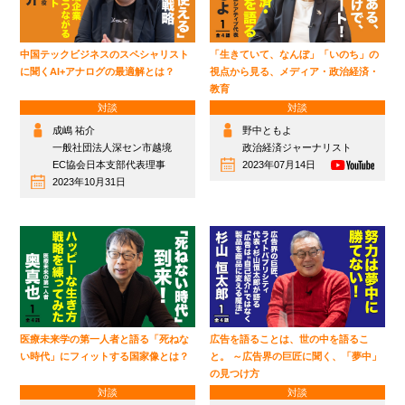
中国テックビジネスのスペシャリスト
「生きていて、なんぼ」「いのち」の
に聞くAI+アナログの最適解とは？
視点から見る、メディア・政治経済・
教育
対談
対談
成嶋 祐介
野中ともよ
一般社団法人深セン市越境
政治経済ジャーナリスト
EC協会日本支部代表理事
2023年07月14日
2023年10月31日
医療未来学の第一人者と語る「死ねな
広告を語ることは、世の中を語るこ
い時代」にフィットする国家像とは？
と。 ～広告界の巨匠に聞く、「夢中」
の見つけ方
対談
対談